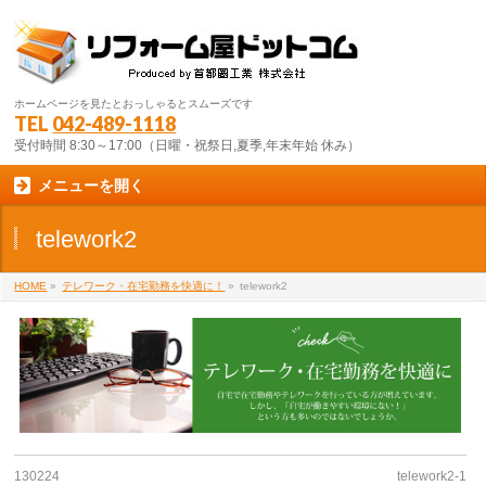
ホームページを見たとおっしゃるとスムーズです
TEL
042-489-1118
受付時間 8:30～17:00（日曜・祝祭日,夏季,年末年始 休み）
メニューを開く
telework2
HOME
»
テレワーク・在宅勤務を快適に！
»
telework2
130224
telework2-1