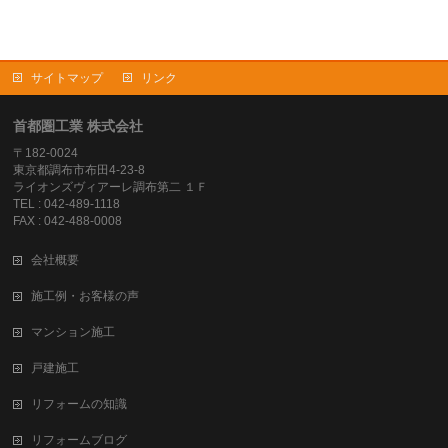
サイトマップ
リンク
首都圏工業 株式会社
〒182-0024
東京都調布市布田4-23-8
ライオンズヴィアーレ調布第二 １Ｆ
TEL : 042-489-1118
FAX : 042-488-0008
会社概要
施工例・お客様の声
マンション施工
戸建施工
リフォームの知識
リフォームブログ