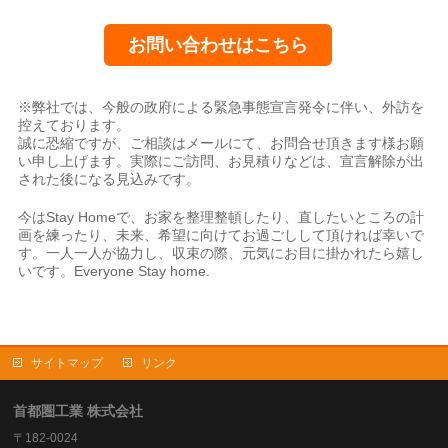
お問い合わせはこちら
※弊社では、今般の政府による緊急事態宣言発令に伴い、外訪を
控えております。
誠に恐縮ですが、ご相談はメールにて、お問合せ頂きます様お願
い申し上げます。実際にご訪問、お見積りなどは、宣言解除が出
された後になる見込みです。
今はStay Homeで、お家を整理整頓したり、直したいところの計
画を練ったり、未来、希望に向けてお過ごしして頂ければ幸いで
す。一人一人が協力し、収束の際、元気にお目に掛かれたら嬉し
いです。Everyone Stay home.
サイトマップ
リンク
首都圏工業 株式会社
〒182-0024