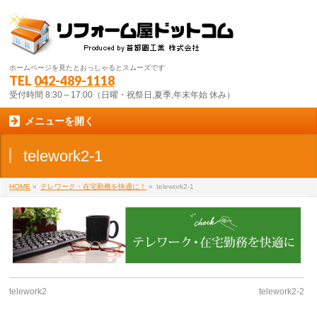
ホームページを見たとおっしゃるとスムーズです
TEL
042-489-1118
受付時間 8:30～17:00（日曜・祝祭日,夏季,年末年始 休み）
メニューを開く
telework2-1
HOME
»
テレワーク・在宅勤務を快適に！
»
telework2-1
telework2
telework2-2