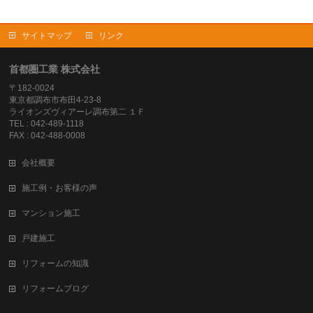
サイトマップ
リンク
首都圏工業 株式会社
〒182-0024
東京都調布市布田4-23-8
ライオンズヴィアーレ調布第二 １Ｆ
TEL : 042-489-1118
FAX : 042-488-0008
会社概要
施工例・お客様の声
マンション施工
戸建施工
リフォームの知識
リフォームブログ