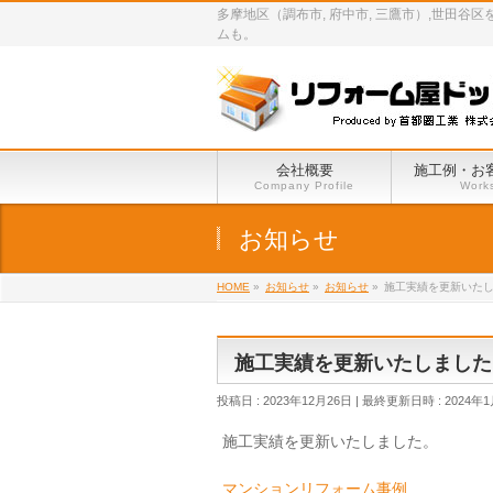
多摩地区（調布市, 府中市, 三鷹市）,世
ムも。
会社概要
施工例・お
Company Profile
Work
お知らせ
HOME
»
お知らせ
»
お知らせ
»
施工実績を更新いた
施工実績を更新いたしました
投稿日 : 2023年12月26日
最終更新日時 : 2024年
施工実績を更新いたしました。
マンションリフォーム事例