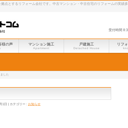
田谷区を拠点とするリフォーム会社です。中古マンション・中古住宅のリフォームの実績
受付時間 8:
客様の声
マンション施工
戸建施工
リフォ
s
Apartment
Detached House
kn
しました
1月1日
カテゴリー :
お知らせ