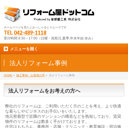
ホームページを見たとおっしゃるとスムーズです
TEL
042-489-1118
受付時間 8:30～17:00（日曜・祝祭日,夏季,年末年始 休み）
メニューを開く
法人リフォーム事例
HOME
»
施工事例・お客様の声
»
法人リフォーム事例
法人リフォームをお考えの方へ
弊社のリフォームは、ご利用いただく方のことを考え、より快適
な暮らしやビジネスのお手伝いをいたします。
地元密着型で近隣のマンションの構造などを熟知しており、賃貸
物件のリフォームは数多く手がけております。
住宅はもちろん、事務所・店舗・クリニック・教育施設・宿泊施