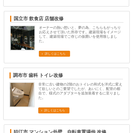
国立市 飲食店 店舗改修
オーナーの熱い想いと、夢の為、こちらもがっちり
お応えさせて頂いた所存です。建築現場をイメージ
して、建築現場でご存じの仮囲いを使用致しまし
た。
詳しくはこちら
調布市 歯科 トイレ改修
非常に古い建物の2階のおトイレの和式を洋式に変え
て欲しいとのご要望でしたが、あいにく、配管の都
合で、様式のアダプターを追加装着するに至りまし
た。
詳しくはこちら
狛江市 マンション外壁、自転車置場他 改修