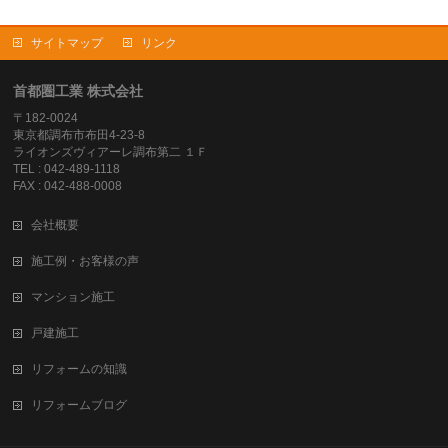
サイトマップ
リンク
首都圏工業 株式会社
〒182-0024
東京都調布市布田4-23-8
ライオンズヴィアーレ調布第二 １Ｆ
TEL : 042-489-1118
FAX : 042-488-0008
会社概要
施工例・お客様の声
マンション施工
戸建施工
リフォームの知識
リフォームブログ