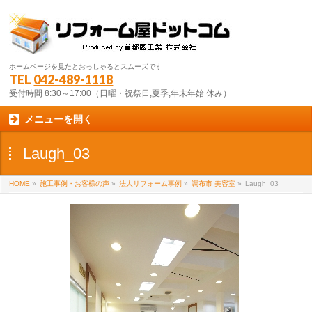
ホームページを見たとおっしゃるとスムーズです
TEL
042-489-1118
受付時間 8:30～17:00（日曜・祝祭日,夏季,年末年始 休み）
メニューを開く
Laugh_03
HOME
»
施工事例・お客様の声
»
法人リフォーム事例
»
調布市 美容室
»
Laugh_03