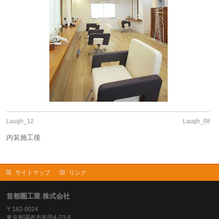
Laugh_12
Laugh_08
内装施工後
サイトマップ
リンク
首都圏工業 株式会社
〒182-0024
東京都調布市布田4-23-8