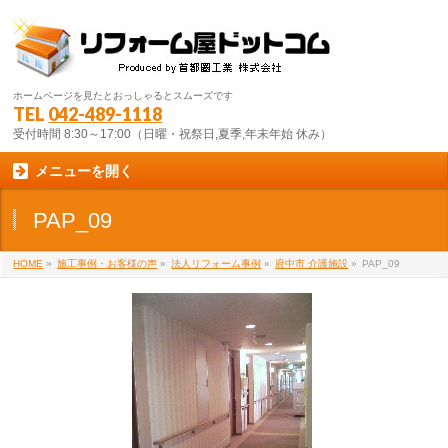
ホームページを見たとおっしゃるとスムーズです
TEL
042-489-1118
受付時間 8:30～17:00（日曜・祝祭日,夏季,年末年始 休み）
メニューを開く
PAP_09
HOME
»
施工事例・お客様の声
»
法人リフォーム事例
»
府中市 介護施設
»
PAP_09