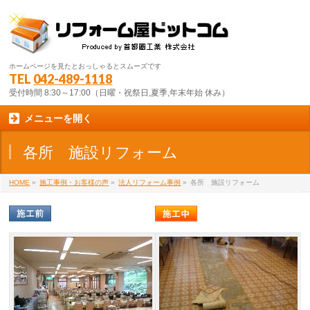
ホームページを見たとおっしゃるとスムーズです
TEL
042-489-1118
受付時間 8:30～17:00（日曜・祝祭日,夏季,年末年始 休み）
メニューを開く
各所 施設リフォーム
HOME
»
施工事例・お客様の声
»
法人リフォーム事例
»
各所 施設リフォーム