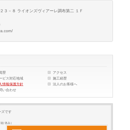
４－２３－８ ライオンズヴィアーレ調布第二 １Ｆ
８
a.com/
賞歴
アクセス
ービス対応地域
施工経歴
人情報保護方針
法人のお客様へ
問い合わせ
ーズです
年始 休み）