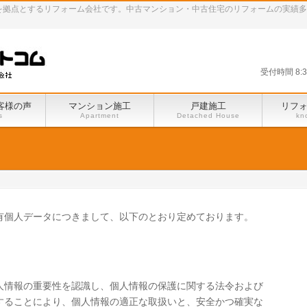
田谷区を拠点とするリフォーム会社です。中古マンション・中古住宅のリフォームの実績
受付時間 8:
客様の声
マンション施工
戸建施工
リフ
s
Apartment
Detached House
kn
有個人データにつきまして、以下のとおり定めております。
人情報の重要性を認識し、個人情報の保護に関する法令および
することにより、個人情報の適正な取扱いと、安全かつ確実な