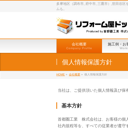
多摩地区（調布市, 府中市, 三鷹市）,世
ムも。
会社概要
施工例・お
Company Profile
Work
個人情報保護方針
HOME
»
会社概要
»
個人情報保護方針
当社は、ご提供頂いた個人情報及び保
基本方針
首都圏工業 株式会社は、お客様の個
社内規程等を、すべての従業者が遵守