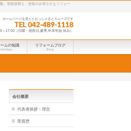
多数。壁紙張替え・塗装のみ等小さなリフォー
ホームページを見たとおっしゃるとスムーズです
TEL 042-489-1118
30～17:00（日曜・祝祭日,夏季,年末年始 休み）
ォームの知識
リフォームブログ
owledge
Blog
会社概要
代表者挨拶・理念
受賞歴