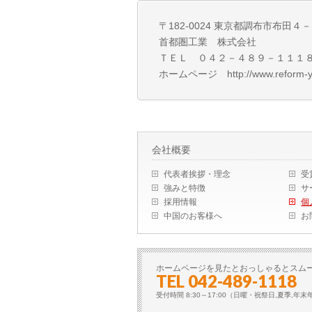
〒182-0024 東京都調布市布田
首都圏工業 株式会社
ＴＥＬ ０４２－４８９－１１１
ホームページ http://www.reform-y
会社概要
代表者挨拶・理念
受
強みと特徴
サ
採用情報
個
中国のお客様へ
お
ホームページを見たとおっしゃるとスム
TEL 042-489-1118
受付時間 8:30～17:00（日曜・祝祭日,夏季,年末