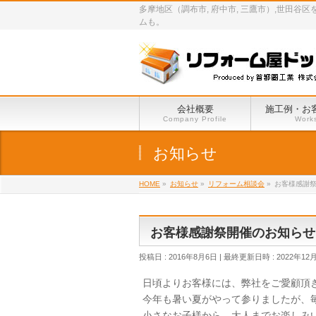
多摩地区（調布市, 府中市, 三鷹市）,世
ムも。
会社概要
施工例・お
Company Profile
Work
お知らせ
HOME
»
お知らせ
»
リフォーム相談会
»
お客様感謝
お客様感謝祭開催のお知らせ
投稿日 : 2016年8月6日
最終更新日時 : 2022年12
日頃よりお客様には、弊社をご愛顧頂
今年も暑い夏がやって参りましたが、
小さなお子様から、大人までお楽しみ