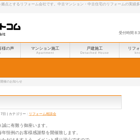
田谷区を拠点とするリフォーム会社です。中古マンション・中古住宅のリフォームの実績
受付時間 8:
客様の声
マンション施工
戸建施工
リフォ
s
Apartment
Detached House
kn
祭開催のお知らせ
月7日
カテゴリー :
リフォーム相談会
き誠に有難う御座います。
毎年恒例のお客様感謝祭を開催致します。
いただけますよう、イベント盛り沢山ですので