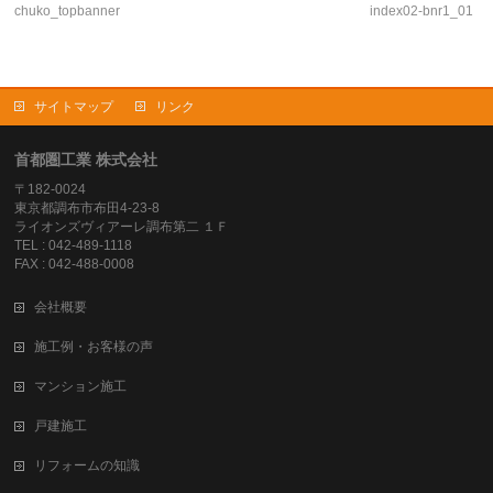
chuko_topbanner
index02-bnr1_01
サイトマップ
リンク
首都圏工業 株式会社
〒182-0024
東京都調布市布田4-23-8
ライオンズヴィアーレ調布第二 １Ｆ
TEL : 042-489-1118
FAX : 042-488-0008
会社概要
施工例・お客様の声
マンション施工
戸建施工
リフォームの知識