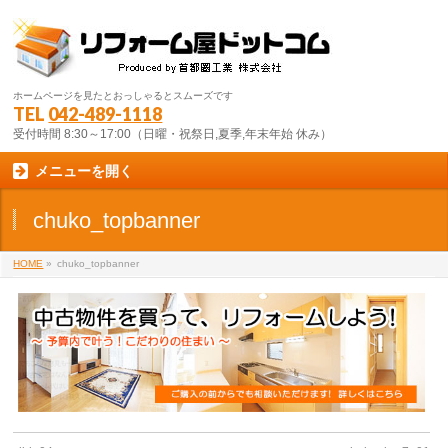
ホームページを見たとおっしゃるとスムーズです
TEL
042-489-1118
受付時間 8:30～17:00（日曜・祝祭日,夏季,年末年始 休み）
メニューを開く
chuko_topbanner
HOME
»
chuko_topbanner