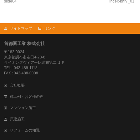
slide04
index-bnr7_01
サイトマップ
リンク
首都圏工業 株式会社
〒182-0024
東京都調布市布田4-23-8
ライオンズヴィアーレ調布第二 １Ｆ
TEL : 042-489-1118
FAX : 042-488-0008
会社概要
施工例・お客様の声
マンション施工
戸建施工
リフォームの知識