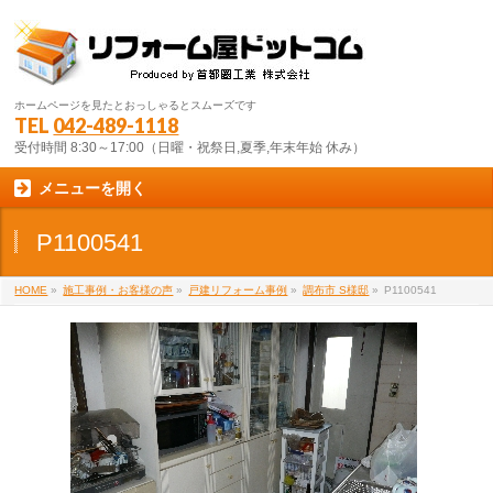
ホームページを見たとおっしゃるとスムーズです
TEL
042-489-1118
受付時間 8:30～17:00（日曜・祝祭日,夏季,年末年始 休み）
メニューを開く
P1100541
HOME
»
施工事例・お客様の声
»
戸建リフォーム事例
»
調布市 S様邸
»
P1100541