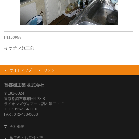
P1100955
キッチン施工前
サイトマップ
リンク
首都圏工業 株式会社
〒182-0024
東京都調布市布田4-23-8
ライオンズヴィアーレ調布第二 １Ｆ
TEL : 042-489-1118
FAX : 042-488-0008
会社概要
施工例・お客様の声