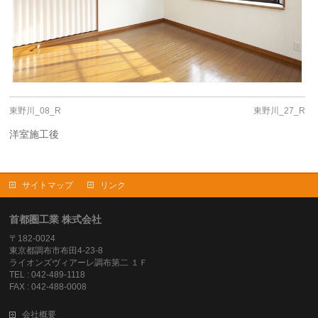
東野川_08_R
東野川_27_R
洋室施工後
サイトマップ
リンク
首都圏工業 株式会社
〒182-0024
東京都調布市布田4-23-8
ライオンズヴィアーレ調布第二 １Ｆ
TEL : 042-489-1118
FAX : 042-488-0008
会社概要