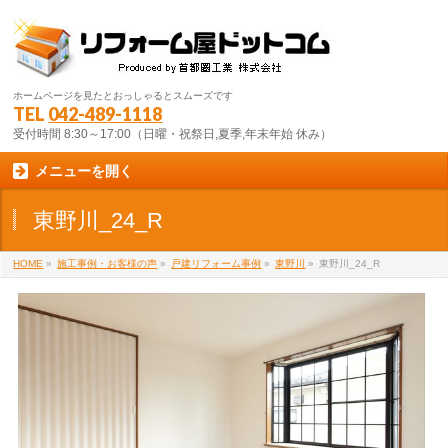
ホームページを見たとおっしゃるとスムーズです
TEL
042-489-1118
受付時間 8:30～17:00（日曜・祝祭日,夏季,年末年始 休み）
メニューを開く
東野川_24_R
HOME
»
施工事例・お客様の声
»
戸建リフォーム事例
»
東野川
»
東野川_24_R