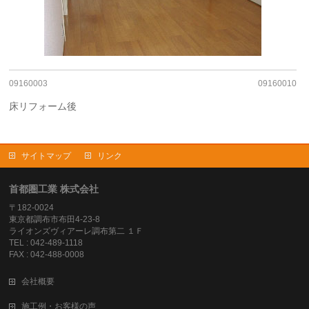
09160003
09160010
床リフォーム後
サイトマップ
リンク
首都圏工業 株式会社
〒182-0024
東京都調布市布田4-23-8
ライオンズヴィアーレ調布第二 １Ｆ
TEL : 042-489-1118
FAX : 042-488-0008
会社概要
施工例・お客様の声