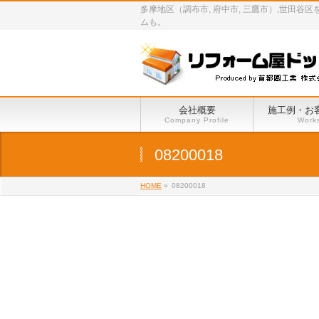
多摩地区（調布市, 府中市, 三鷹市）,世
ムも。
会社概要
施工例・お
Company Profile
Work
08200018
HOME
»
08200018