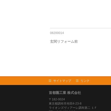
08200014
玄関リフォーム前
サイトマップ
リンク
首都圏工業 株式会社
〒182-0024
東京都調布市布田4-23-8
ライオンズヴィアーレ調布第二 １Ｆ