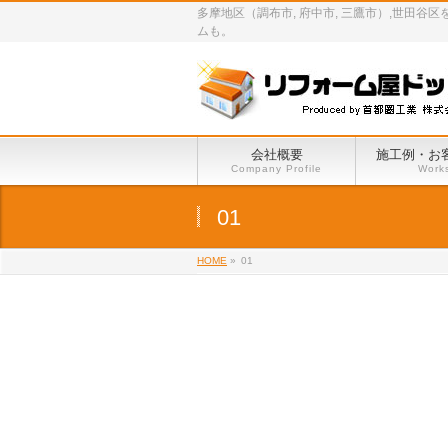
多摩地区（調布市, 府中市, 三鷹市）,世
ムも。
会社概要
施工例・お
Company Profile
Work
01
HOME
»
01