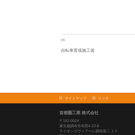
06
自転車置場施工後
サイトマップ
リンク
首都圏工業 株式会社
〒182-0024
東京都調布市布田4-23-8
ライオンズヴィアーレ調布第二 １Ｆ