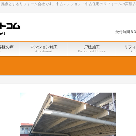
田谷区を拠点とするリフォーム会社です。中古マンション・中古住宅のリフォームの実績
受付時間 8:
客様の声
マンション施工
戸建施工
リフォ
s
Apartment
Detached House
kn