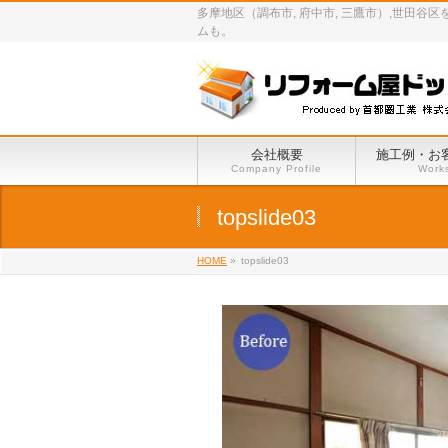
多摩地区（調布市, 府中市, 三鷹市）,世
ムも。
会社概要
施工例・お
Company Profile
Work
topslide03
HOME
»
topslide03