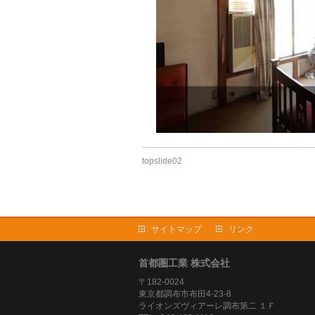
topslide02
サイトマップ
リンク
首都圏工業 株式会社
〒182-0024
東京都調布市布田4-23-8
ライオンズヴィアーレ調布第二 １Ｆ