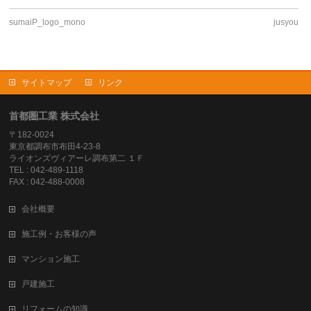
sumaiP_logo_mono
jusyou
サイトマップ
リンク
首都圏工業 株式会社
〒182-0024
東京都調布市布田4-23-8
ライオンズヴィアーレ調布第二 １Ｆ
TEL : 042-489-1118
FAX : 042-488-0008
会社概要
施工例・お客様の声
マンション施工
戸建施工
リフォームの知識