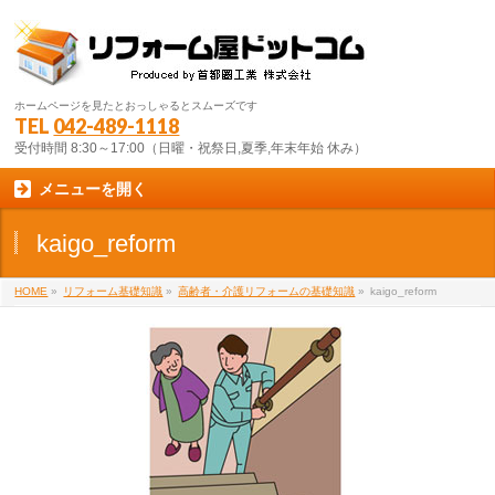
ホームページを見たとおっしゃるとスムーズです
TEL
042-489-1118
受付時間 8:30～17:00（日曜・祝祭日,夏季,年末年始 休み）
メニューを開く
kaigo_reform
HOME
»
リフォーム基礎知識
»
高齢者・介護リフォームの基礎知識
»
kaigo_reform