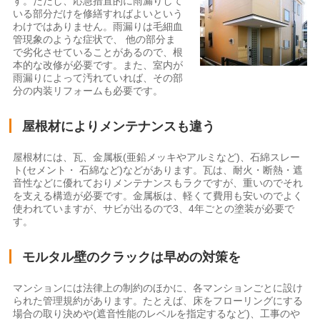
す。ただし、応急措置的に雨漏りして
いる部分だけを修繕すればよいという
わけではありません。雨漏りは毛細血
管現象のような症状で、 他の部分ま
で劣化させていることがあるので、根
本的な改修が必要です。また、室内が
雨漏りによって汚れていれば、その部
分の内装リフォームも必要です。
屋根材によりメンテナンスも違う
屋根材には、瓦、金属板(亜鉛メッキやアルミなど)、石綿スレー
ト(セメント・ 石綿など)などがあります。瓦は、耐火・断熱・遮
音性などに優れておりメンテナンスもラクですが、重いのでそれ
を支える構造が必要です。金属板は、軽くて費用も安いのでよく
使われていますが、サビが出るので3、4年ごとの塗装が必要で
す。
モルタル壁のクラックは早めの対策を
マンションには法律上の制約のほかに、各マンションごとに設け
られた管理規約があります。たとえば、床をフローリングにする
場合の取り決めや(遮音性能のレベルを指定するなど)、工事のや