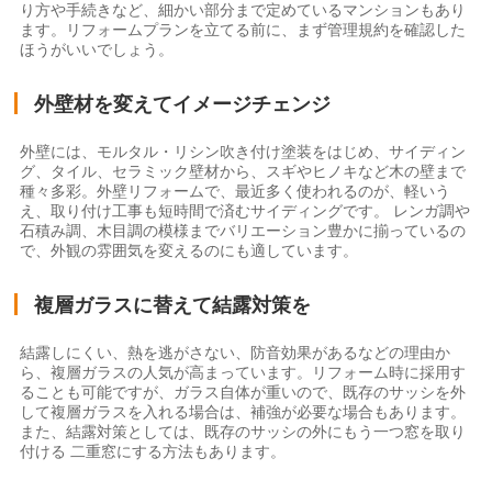
り方や手続きなど、細かい部分まで定めているマンションもあり
ます。リフォームプランを立てる前に、まず管理規約を確認した
ほうがいいでしょう。
外壁材を変えてイメージチェンジ
外壁には、モルタル・リシン吹き付け塗装をはじめ、サイディン
グ、タイル、セラミック壁材から、スギやヒノキなど木の壁まで
種々多彩。外壁リフォームで、最近多く使われるのが、軽いう
え、取り付け工事も短時間で済むサイディングです。 レンガ調や
石積み調、木目調の模様までバリエーション豊かに揃っているの
で、外観の雰囲気を変えるのにも適しています。
複層ガラスに替えて結露対策を
結露しにくい、熱を逃がさない、防音効果があるなどの理由か
ら、複層ガラスの人気が高まっています。リフォーム時に採用す
ることも可能ですが、ガラス自体が重いので、既存のサッシを外
して複層ガラスを入れる場合は、補強が必要な場合もあります。
また、結露対策としては、既存のサッシの外にもう一つ窓を取り
付ける 二重窓にする方法もあります。