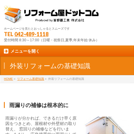
ホームページを見たとおっしゃるとスムーズです
TEL
042-489-1118
受付時間 8:30～17:00（日曜・祝祭日,夏季,年末年始 休み）
メニューを開く
外装リフォームの基礎知識
HOME
»
リフォーム基礎知識
»
外装リフォームの基礎知識
雨漏りの補修は根本的に
雨漏りが分かれば、できるだけ早く原
因をつきとめ、屋根材や外壁材の取り
替え、 窓回りの補修などを行いま