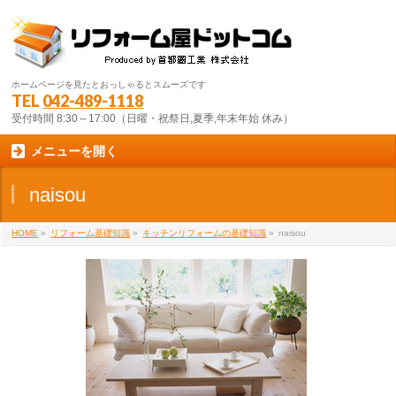
ホームページを見たとおっしゃるとスムーズです
TEL
042-489-1118
受付時間 8:30～17:00（日曜・祝祭日,夏季,年末年始 休み）
メニューを開く
naisou
HOME
»
リフォーム基礎知識
»
キッチンリフォームの基礎知識
»
naisou