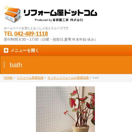
ホームページを見たとおっしゃるとスムーズです
TEL
042-489-1118
受付時間 8:30～17:00（日曜・祝祭日,夏季,年末年始 休み）
メニューを開く
bath
HOME
»
リフォーム基礎知識
»
キッチンリフォームの基礎知識
»
bath