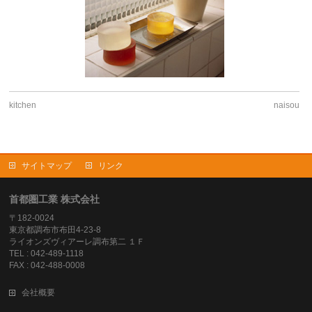
kitchen
naisou
サイトマップ
リンク
首都圏工業 株式会社
〒182-0024
東京都調布市布田4-23-8
ライオンズヴィアーレ調布第二 １Ｆ
TEL : 042-489-1118
FAX : 042-488-0008
会社概要