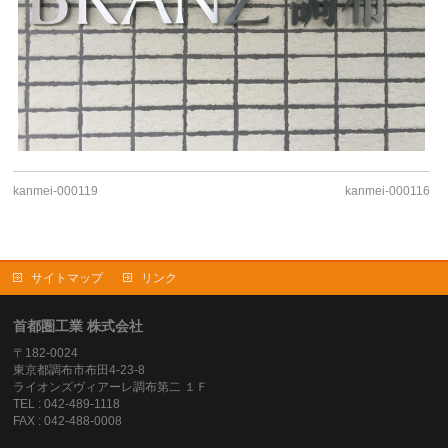
kanmei-000119
kanmei-000116
サイトマップ
リンク
首都圏工業 株式会社
〒182-0024
東京都調布市布田4-23-8
ライオンズヴィアーレ調布第二 １Ｆ
TEL : 042-489-1118
FAX : 042-488-0008