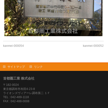
kanmei-000054
kanmei-000052
サイトマップ
リンク
首都圏工業 株式会社
〒182-0024
東京都調布市布田4-23-8
ライオンズヴィアーレ調布第二 １Ｆ
TEL : 042-489-1118
FAX : 042-488-0008