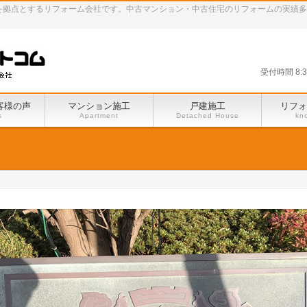
田谷区を拠点とするリフォーム会社です。中古マンション・中古住宅のリフォームの実績
受付時間 8:
客様の声
マンション施工
戸建施工
リフォ
s
Apartment
Detached House
kn