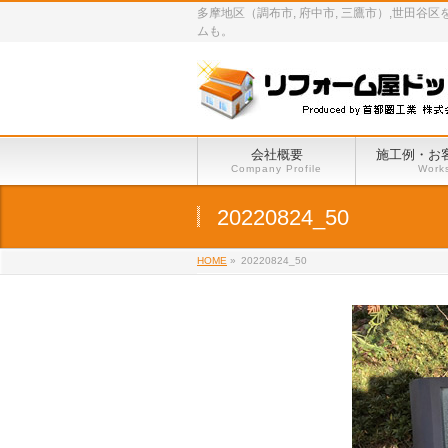
多摩地区（調布市, 府中市, 三鷹市）,世
ムも。
会社概要
施工例・お
Company Profile
Work
20220824_50
HOME
»
20220824_50