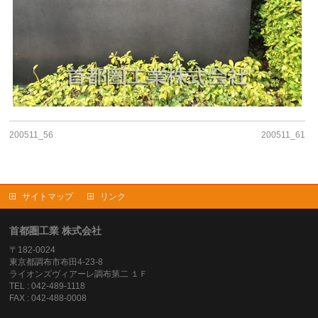
200511_56
200511_61
サイトマップ
リンク
首都圏工業 株式会社
〒182-0024
東京都調布市布田4-23-8
ライオンズヴィアーレ調布第二 １Ｆ
TEL : 042-489-1118
FAX : 042-488-0008