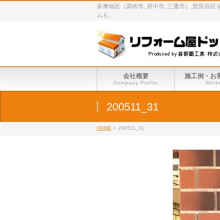
多摩地区（調布市, 府中市, 三鷹市）,世
ムも。
会社概要
施工例・お
Company Profile
Work
200511_31
HOME
»
200511_31