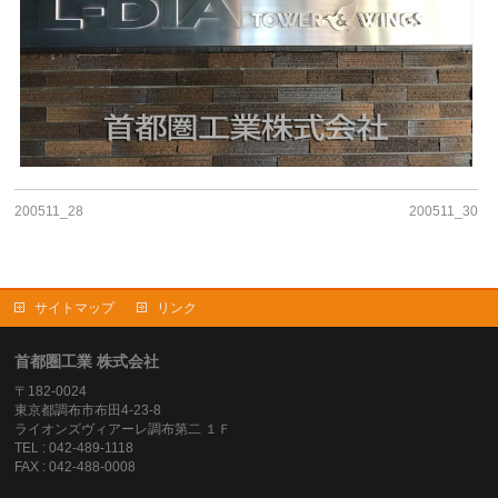
200511_28
200511_30
サイトマップ
リンク
首都圏工業 株式会社
〒182-0024
東京都調布市布田4-23-8
ライオンズヴィアーレ調布第二 １Ｆ
TEL : 042-489-1118
FAX : 042-488-0008