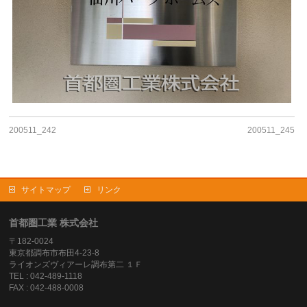
200511_242
200511_245
サイトマップ
リンク
首都圏工業 株式会社
〒182-0024
東京都調布市布田4-23-8
ライオンズヴィアーレ調布第二 １Ｆ
TEL : 042-489-1118
FAX : 042-488-0008