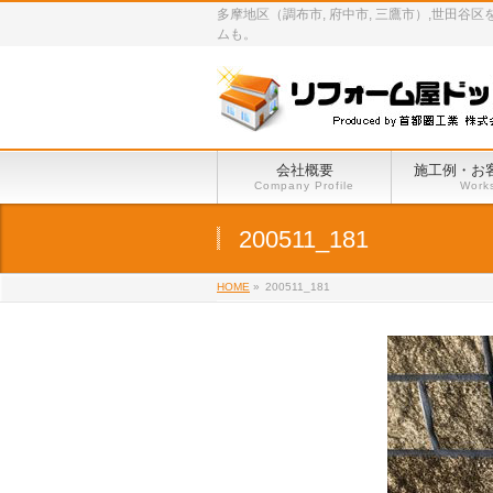
多摩地区（調布市, 府中市, 三鷹市）,世
ムも。
会社概要
施工例・お
Company Profile
Work
200511_181
HOME
»
200511_181