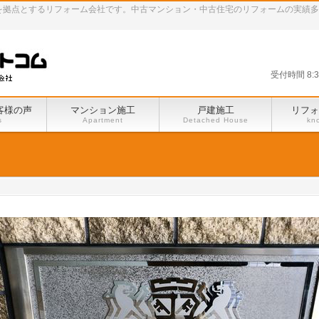
田谷区を拠点とするリフォーム会社です。中古マンション・中古住宅のリフォームの実績
受付時間 8:
客様の声
マンション施工
戸建施工
リフォ
s
Apartment
Detached House
kn