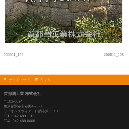
200511_105
200511_108
サイトマップ
リンク
首都圏工業 株式会社
〒182-0024
東京都調布市布田4-23-8
ライオンズヴィアーレ調布第二 １Ｆ
TEL : 042-489-1118
FAX : 042-488-0008