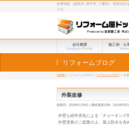
多摩地区（調布市, 府中市, 三鷹市）,世
ムも。
会社概要
施工例・お
Company Profile
Work
リフォームブログ
HOME
»
リフォームブログ
»
リフォームブログ
»
外
外装改修
投稿日 : 2018年1月8日
最終更新日時 : 2023年5月
外壁も経年劣化による「チョーキング
外壁塗装のご提案の上、屋上防水を含