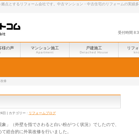
田谷区を拠点とするリフォーム会社です。中古マンション・中古住宅のリフォームの実績
受付時間 8:
客様の声
マンション施工
戸建施工
リフォ
s
Apartment
Detached House
kn
装改修
24日
カテゴリー :
リフォームブログ
現象」（外壁を指でさわると白い粉がつく状況）でしたので、
めて総合的に外装改修を行いました。