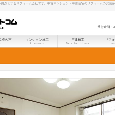
田谷区を拠点とするリフォーム会社です。中古マンション・中古住宅のリフォームの実績
受付時間 8:
客様の声
マンション施工
戸建施工
リフォ
s
Apartment
Detached House
kn