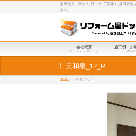
多摩地区（調布市, 府中市, 三鷹市）,世
ムも。
会社概要
施工例・お
Company Profile
Work
元和泉_12_R
HOME
»
元和泉_12_R