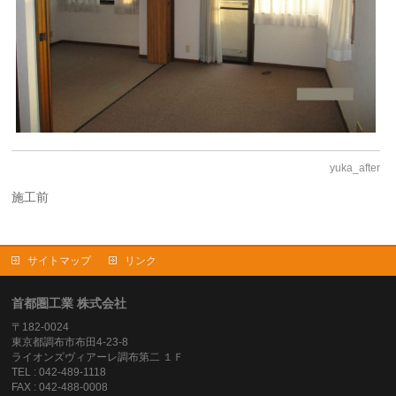
yuka_after
施工前
サイトマップ
リンク
首都圏工業 株式会社
〒182-0024
東京都調布市布田4-23-8
ライオンズヴィアーレ調布第二 １Ｆ
TEL : 042-489-1118
FAX : 042-488-0008