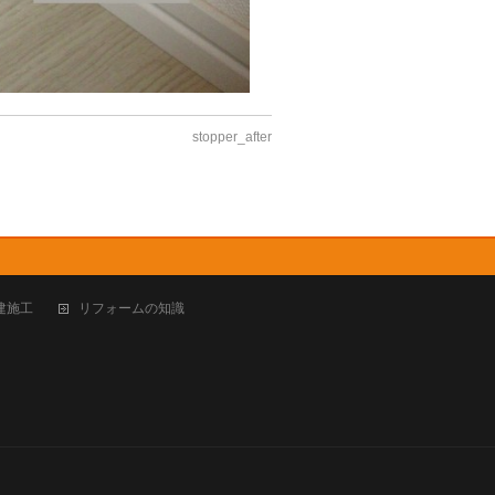
stopper_after
建施工
リフォームの知識