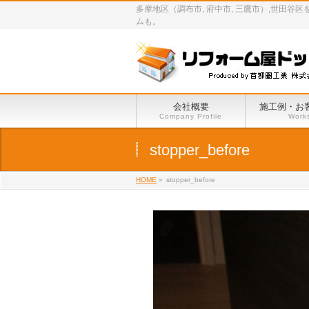
多摩地区（調布市, 府中市, 三鷹市）,世
ムも。
会社概要
施工例・お
Company Profile
Work
stopper_before
HOME
»
stopper_before